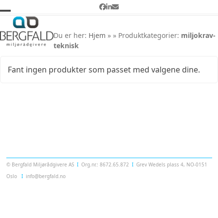
Skip
Facebook
LinkedIn
Email
to
Open
Close
Miljøkrav & teknisk
content
mobile
mobile
Du er her:
Hjem
»
» Produktkategorier:
miljokrav-
teknisk
menu
menu
Fant ingen produkter som passet med valgene dine.
Templatera
© Bergfald Miljørådgivere AS
Ι
Org.nr.: 8672.65.872
Ι
Grev Wedels plass 4, NO-0151
Oslo
Ι
info@bergfald.no