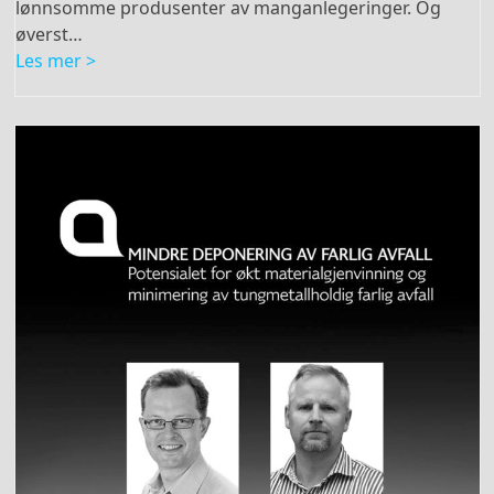
lønnsomme produsenter av manganlegeringer. Og
øverst…
Les mer >