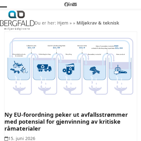
Skip
Facebook
LinkedIn
Email
to
Open
Close
Miljøkrav & teknisk
content
mobile
mobile
Du er her:
Hjem
»
»
Miljøkrav & teknisk
menu
menu
Ny EU-forordning peker ut avfallsstrømmer
med potensial for gjenvinning av kritiske
råmaterialer
15. juni 2026