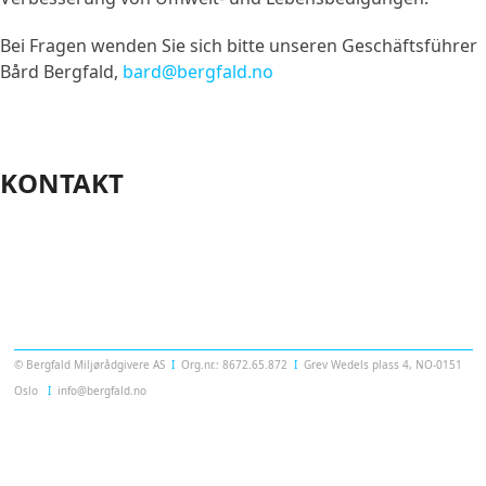
Bei Fragen wenden Sie sich bitte unseren Geschäftsführer
Bård Bergfald,
bard@bergfald.no
KONTAKT
Templatera
© Bergfald Miljørådgivere AS
Ι
Org.nr.: 8672.65.872
Ι
Grev Wedels plass 4, NO-0151
Oslo
Ι
info@bergfald.no