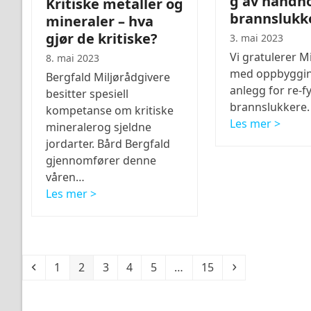
g av håndh
Kritiske metaller og
brannslukk
mineraler – hva
gjør de kritiske?
3. mai 2023
Vi gratulerer M
8. mai 2023
med oppbyggin
Bergfald Miljørådgivere
anlegg for re-fy
besitter spesiell
brannslukkere.
kompetanse om kritiske
Les mer >
mineralerog sjeldne
jordarter. Bård Bergfald
gjennomfører denne
våren…
Les mer >
Previous
Page
Page
Page
Page
Page
Page
Next
1
2
3
4
5
…
15