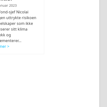
januar 2023
fond-sjef Nicolai
en uttrykte risikoen
selskaper som ikke
serer sitt klima
ykk og
lementerer…
mer >