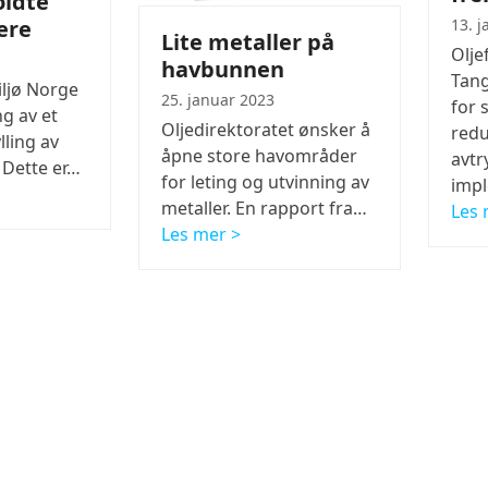
oldte
13. 
ere
Lite metaller på
Olje
havbunnen
Tang
iljø Norge
25. januar 2023
for 
g av et
Oljedirektoratet ønsker å
redu
lling av
åpne store havområder
avtr
 Dette er…
for leting og utvinning av
imp
metaller. En rapport fra…
Les 
Les mer >