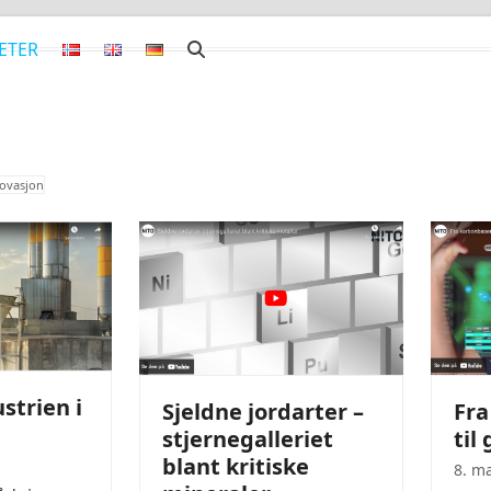
ETER
ovasjon
strien i
Sjeldne jordarter –
Fra
stjernegalleriet
til
blant kritiske
8. m