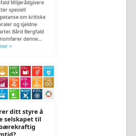
fald Miljørådgivere
tter spesiell
etanse om kritiske
raler og sjeldne
arter. Bård Bergfald
nnomfører denne…
mer >
rer ditt styre å
e selskapet til
bærekraftig
mtid?