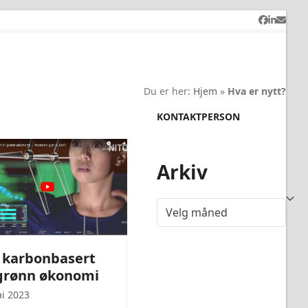
Facebook
LinkedI
Email
Du er her:
Hjem
»
Hva er nytt?
KONTAKTPERSON
Arkiv
Arkiv
 karbonbasert
 grønn økonomi
ai 2023