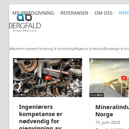
Skip
to
MILJØRÅDGIVNING
REFERANSER
OM OSS
NYH
content
Hva er nytt?
Alle
Andre nyheter
Forskning & formidling
Miljøkrav & teknisk
Økodesign & inn
Ingeniørers
Mineralindu
kompetanse er
Norge
nødvendig for
15. juni 2023
gjenvinning av