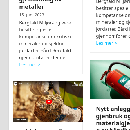
Bergfald Miljør
metaller
besitter spesiel
15. juni 2023
kompetanse om 
mineraler og sj
Bergfald Miljørådgivere
jordarter. Bård
besitter spesiell
gjennomfører
kompetanse om kritiske
Les mer >
mineraler og sjeldne
jordarter. Bård Bergfald
gjennomfører denne…
Les mer >
Nytt anlegg
gjenbruk o
materialgj