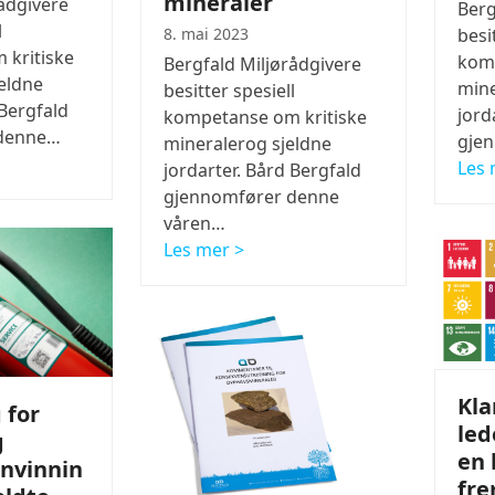
mineraler
ådgivere
Berg
l
8. mai 2023
besi
kritiske
komp
Bergfald Miljørådgivere
eldne
mine
besitter spesiell
 Bergfald
jord
kompetanse om kritiske
 denne…
gje
mineralerog sjeldne
Les 
jordarter. Bård Bergfald
gjennomfører denne
våren…
Les mer >
Kla
 for
led
g
en 
envinnin
fre