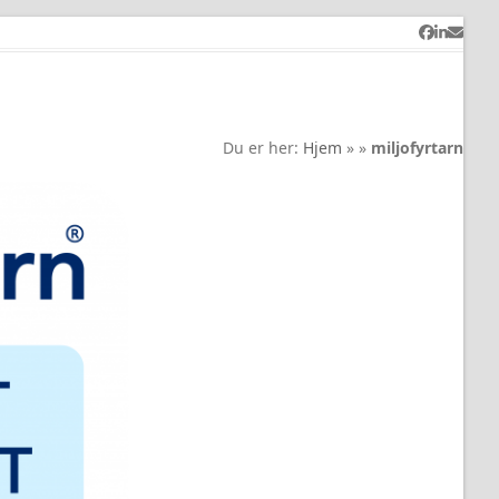
Facebook
LinkedI
Email
Du er her:
Hjem
»
»
miljofyrtarn