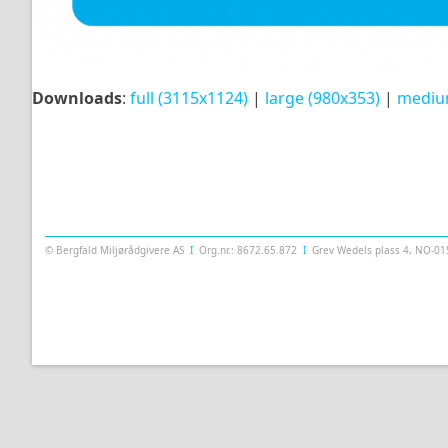
Downloads
:
full (3115x1124)
|
large (980x353)
|
mediu
Templatera
© Bergfald Miljørådgivere AS
Ι
Org.nr.: 8672.65.872
Ι
Grev Wedels plass 4, NO-0