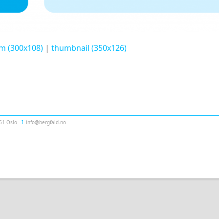
m (300x108)
|
thumbnail (350x126)
151 Oslo
Ι
info@bergfald.no