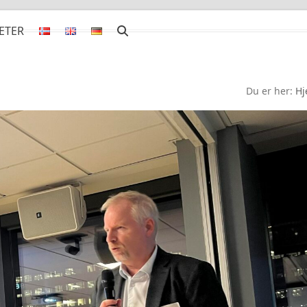
ETER
jøpakke for din bedrift?
Du er her:
H