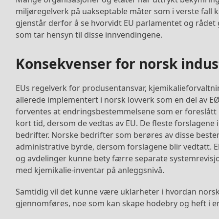
miljøregelverk på uakseptable måter som i verste fall 
gjenstår derfor å se hvorvidt EU parlamentet og rådet 
som tar hensyn til disse innvendingene.
Konsekvenser for norsk indus
EUs regelverk for produsentansvar, kjemikalieforvaltni
allerede implementert i norsk lovverk som en del av E
forventes at endringsbestemmelsene som er foreslått 
kort tid, dersom de vedtas av EU. De fleste forslagene
bedrifter. Norske bedrifter som berøres av disse beste
administrative byrde, dersom forslagene blir vedtatt.
og avdelinger kunne bety færre separate systemrevisjo
med kjemikalie-inventar på anleggsnivå.
Samtidig vil det kunne være uklarheter i hvordan nor
gjennomføres, noe som kan skape hodebry og heft i e