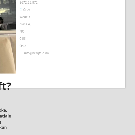
8672.65.872
Ι
Grev
Wedels
plass 4,
NO-
0151
Oslo
Ι
info@bergfald.no
ft?
kke.
atiale
g
 kan