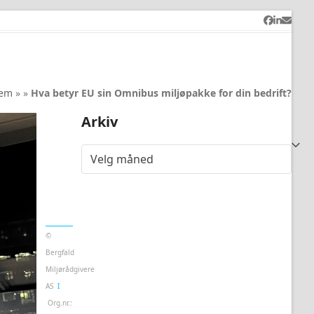
Facebook
LinkedI
Email
jem
»
»
Hva betyr EU sin Omnibus miljøpakke for din bedrift?
Arkiv
Te
Arkiv
mpl
ate
ra
©
Bergfald
Miljørådgivere
AS
Ι
Org.nr.: