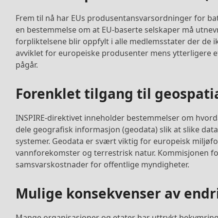
Frem til nå har EUs produsentansvarsordninger for batt
en bestemmelse om at EU-baserte selskaper må utnevne
forpliktelsene blir oppfylt i alle medlemsstater der de 
avviklet for europeiske produsenter mens ytterligere
pågår.
Forenklet tilgang til geospati
INSPIRE-direktivet inneholder bestemmelser om hvorda
dele geografisk informasjon (geodata) slik at slike dat
systemer. Geodata er svært viktig for europeisk miljøfo
vannforekomster og terrestrisk natur. Kommisjonen for
samsvarskostnader for offentlige myndigheter.
Mulige konsekvenser av endr
Mange organisasjoner og etater har uttrykt bekymring 