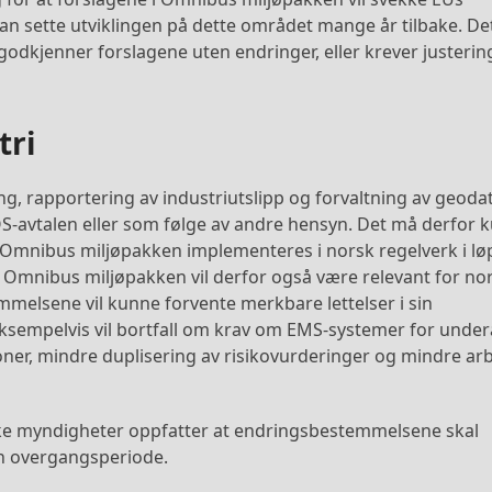
kan sette utviklingen på dette området mange år tilbake. De
godkjenner forslagene uten endringer, eller krever justerin
tri
ng, rapportering av industriutslipp og forvaltning av geoda
ØS-avtalen eller som følge av andre hensyn. Det må derfor 
Omnibus miljøpakken implementeres i norsk regelverk i lø
 i Omnibus miljøpakken vil derfor også være relevant for no
mmelsene vil kunne forvente merkbare lettelser i sin
 Eksempelvis vil bortfall om krav om EMS-systemer for unde
ner, mindre duplisering av risikovurderinger og mindre ar
ske myndigheter oppfatter at endringsbestemmelsene skal
n overgangsperiode.