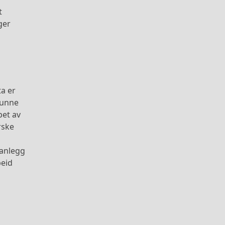
t
ger
ta er
kunne
pet av
rske
ranlegg
beid