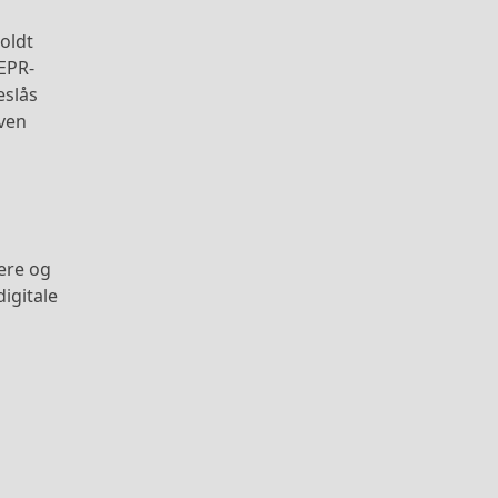
oldt
EPR-
eslås
oven
ere og
igitale