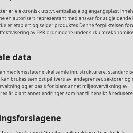
erier, elektronisk utstyr, emballasje og engangsplast inneh
 en autorisert representant med ansvar for at gjeldende 
ikke er etablert og selger produkter. Denne forpliktelsen for
 effektivisering av EPR-ordningene under sirkulærøkonomil
ale data
n medlemsstatene skal samle inn, strukturere, standardis
a kan brukes sømløst på tvers av landegrenser, sektorer og d
rvaltning og er basis for blant annet miljøovervåkning av
eslår blant annet endringer som har til hensikt å redusere
ingsforslagene
for at forslagene i Omnibus miljøpakken vil svekke EUs