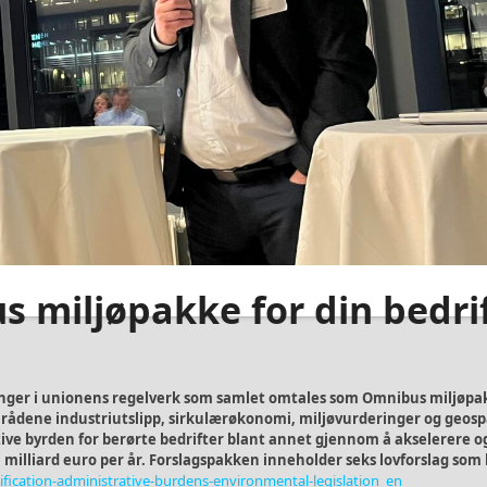
 miljøpakke for din bedri
ringer i unionens regelverk som samlet omtales som Omnibus miljøpa
rådene industriutslipp, sirkulærøkonomi, miljøvurderinger og geosp
tive byrden for berørte bedrifter blant annet gjennom å akselerere o
 1 milliard euro per år. Forslagspakken inneholder seks lovforslag som
ification-administrative-burdens-environmental-legislation_en