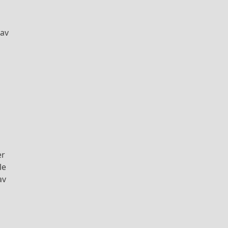
 av
er
le
av