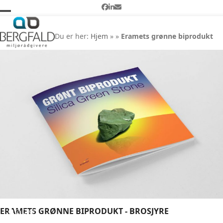
Skip
Facebook
LinkedIn
Email
to
Open
Close
Eramets grønne biprodukt
content
mobile
mobile
Du er her:
Hjem
»
»
Eramets grønne biprodukt
menu
menu
ERAMETS GRØNNE BIPRODUKT - BROSJYRE