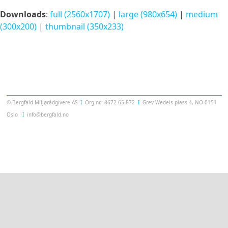
Downloads
:
full (2560x1707)
|
large (980x654)
|
medium
(300x200)
|
thumbnail (350x233)
Templatera
© Bergfald Miljørådgivere AS
Ι
Org.nr.: 8672.65.872
Ι
Grev Wedels plass 4, NO-0151
Oslo
Ι
info@bergfald.no