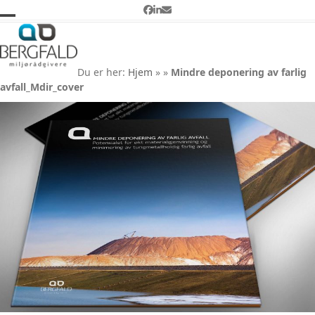
Skip
Facebook
LinkedIn
Email
to
Open
Close
Mindre deponering av farlig
content
avfall_Mdir_cover
mobile
mobile
Du er her:
Hjem
»
»
Mindre deponering av farlig
menu
menu
avfall_Mdir_cover