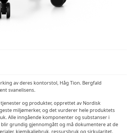
rking av deres kontorstol, Håg Tion. Bergfald
jent svanelisens.
 tjenester og produkter, opprettet av Nordisk
ngeste miljømerker, og det vurderer hele produktets
bruk. Alle inngående komponenter og substanser i
n blir grundig gjennomgått og må dokumentere at de
rialer, kjemikaliebruk, ressursbruk og sirkularitet.