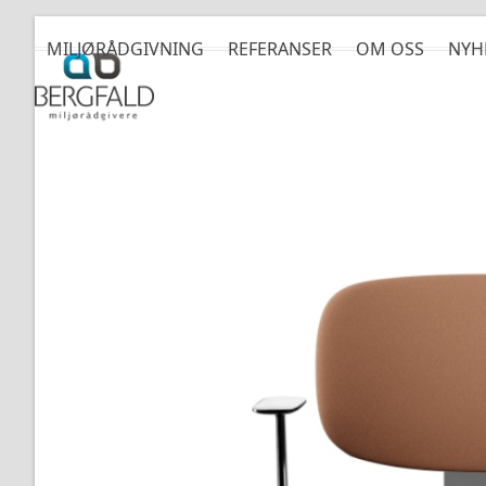
Skip
to
MILJØRÅDGIVNING
REFERANSER
OM OSS
NYH
content
Svanemerking av kontorstol f