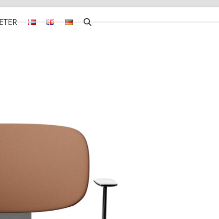
ETER
or Flokk