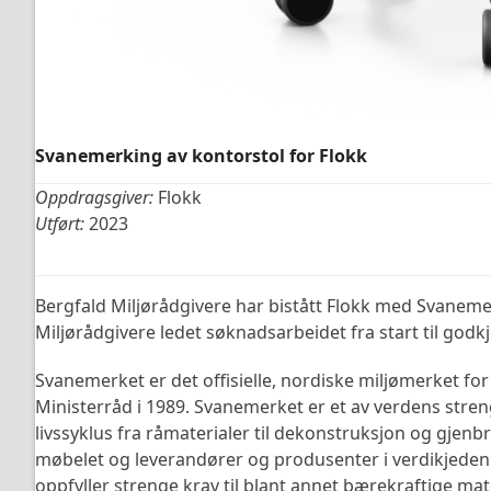
Svanemerking av kontorstol for Flokk
Oppdragsgiver:
Flokk
Utført:
2023
Bergfald Miljørådgivere har bistått Flokk med Svaneme
Miljørådgivere ledet søknadsarbeidet fra start til godk
Svanemerket er det offisielle, nordiske miljømerket for
Ministerråd i 1989. Svanemerket er et av verdens stre
livssyklus fra råmaterialer til dekonstruksjon og gjen
møbelet og leverandører og produsenter i verdikjede
oppfyller strenge krav til blant annet bærekraftige mate