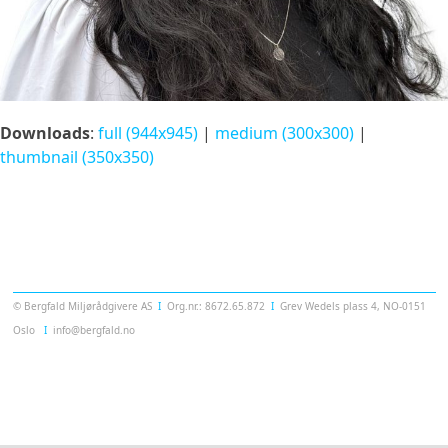
Downloads
:
full (944x945)
|
medium (300x300)
|
thumbnail (350x350)
Templatera
© Bergfald Miljørådgivere AS
Ι
Org.nr.: 8672.65.872
Ι
Grev Wedels plass 4, NO-0151
Oslo
Ι
info@bergfald.no