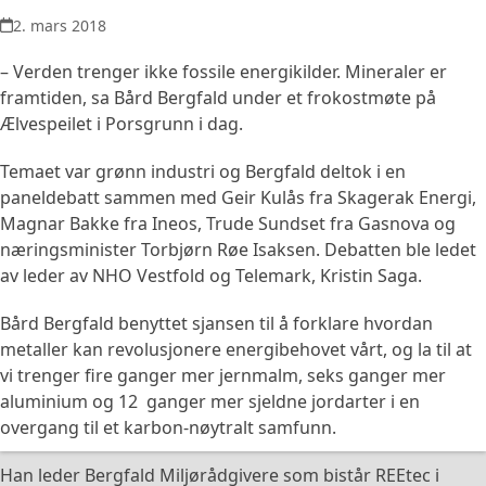
2. mars 2018
– Verden trenger ikke fossile energikilder. Mineraler er
framtiden, sa Bård Bergfald under et frokostmøte på
Ælvespeilet i Porsgrunn i dag.
Temaet var grønn industri og Bergfald deltok i en
paneldebatt sammen med Geir Kulås fra Skagerak Energi,
Magnar Bakke fra Ineos, Trude Sundset fra Gasnova og
næringsminister Torbjørn Røe Isaksen. Debatten ble ledet
av leder av NHO Vestfold og Telemark, Kristin Saga.
Bård Bergfald benyttet sjansen til å forklare hvordan
metaller kan revolusjonere energibehovet vårt, og la til at
vi trenger fire ganger mer jernmalm, seks ganger mer
aluminium og 12 ganger mer sjeldne jordarter i en
overgang til et karbon-nøytralt samfunn.
Han leder Bergfald Miljørådgivere som bistår REEtec i