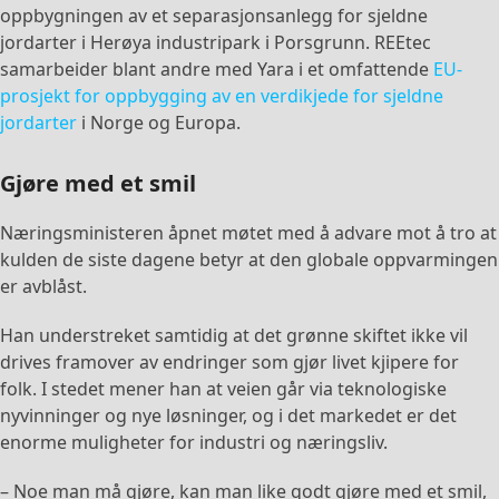
oppbygningen av et separasjonsanlegg for sjeldne
jordarter i Herøya industripark i Porsgrunn. REEtec
samarbeider blant andre med Yara i et omfattende
EU-
prosjekt for oppbygging av en verdikjede for sjeldne
jordarter
i Norge og Europa.
Gjøre med et smil
Næringsministeren åpnet møtet med å advare mot å tro at
kulden de siste dagene betyr at den globale oppvarmingen
er avblåst.
Han understreket samtidig at det grønne skiftet ikke vil
drives framover av endringer som gjør livet kjipere for
folk. I stedet mener han at veien går via teknologiske
nyvinninger og nye løsninger, og i det markedet er det
enorme muligheter for industri og næringsliv.
– Noe man må gjøre, kan man like godt gjøre med et smil,