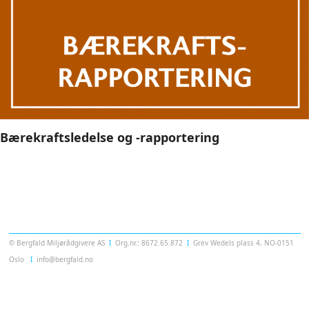
Bærekraftsledelse og -rapportering
Templatera
© Bergfald Miljørådgivere AS
Ι
Org.nr.: 8672.65.872
Ι
Grev Wedels plass 4, NO-0151
Oslo
Ι
info@bergfald.no