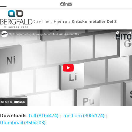
Skip
Facebook
LinkedIn
Email
to
Open
Close
Kritiske metaller Del 3
content
mobile
mobile
Du er her:
Hjem
»
»
Kritiske metaller Del 3
menu
menu
Downloads
:
full (816x474)
|
medium (300x174)
|
thumbnail (350x203)