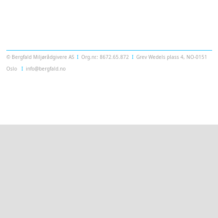
Templatera
© Bergfald Miljørådgivere AS
Ι
Org.nr.: 8672.65.872
Ι
Grev Wedels plass 4, NO-0151
Oslo
Ι
info@bergfald.no