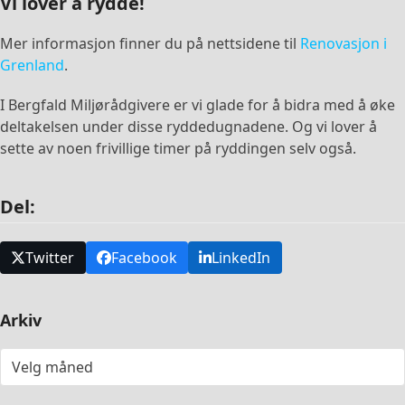
Vi lover å rydde!
Mer informasjon finner du på nettsidene til
Renovasjon i
Grenland
.
I Bergfald Miljørådgivere er vi glade for å bidra med å øke
deltakelsen under disse ryddedugnadene. Og vi lover å
sette av noen frivillige timer på ryddingen selv også.
Del:
Twitter
Facebook
LinkedIn
Arkiv
Arkiv