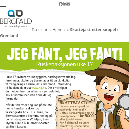
Skip
Facebook
LinkedIn
Email
to
Open
Close
Skattejakt etter søppel i
content
Grenland
mobile
mobile
Du er her:
Hjem
»
»
Skattejakt etter søppel i
menu
menu
Grenland