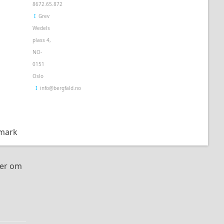
8672.65.872
Ι
Grev
Wedels
plass 4,
NO-
0151
Oslo
Ι
info@bergfald.no
emark
ter om