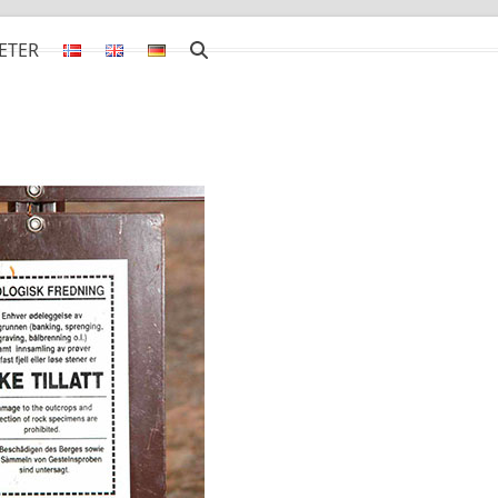
ETER
g REEtec