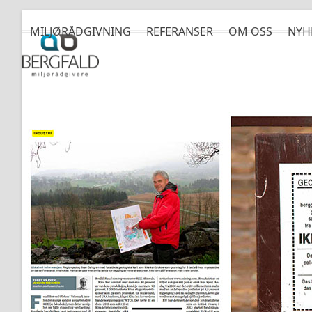
Skip
to
MILJØRÅDGIVNING
REFERANSER
OM OSS
NYH
content
Stor artikkel om Fensfeltet o